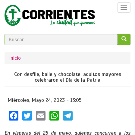
Pasar
Togg
al
navi
contenido
principal
FORMULARIO
DE
GO!
Se
Inicio
BÚSQUEDA
encuentra
Con desfile, baile y chocolate, adultos mayores
usted
celebraron el Día de la Patria
aquí
Miércoles, Mayo 24, 2023 - 13:05
Facebook
Twitter
Email
WhatsApp
Telegram
En vísperas del 25 de mayo, quienes concurren a los